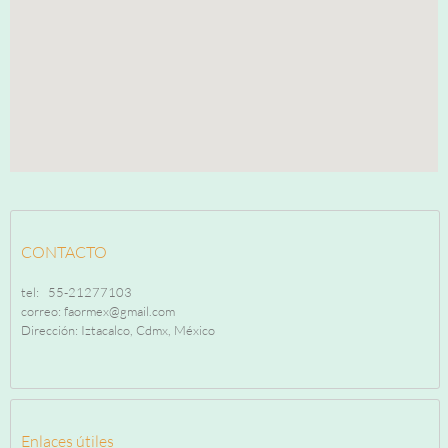
CONTACTO
tel: 55-21277103
correo: faormex@gmail.com
Dirección: Iztacalco, Cdmx, México
Enlaces útiles